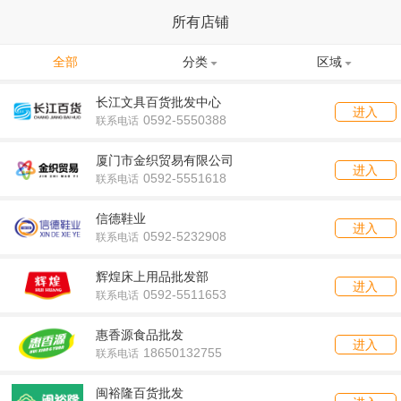
所有店铺
全部
分类
区域


长江文具百货批发中心
进入
0592-5550388
联系电话
厦门市金织贸易有限公司
进入
0592-5551618
联系电话
信德鞋业
进入
0592-5232908
联系电话
辉煌床上用品批发部
进入
0592-5511653
联系电话
惠香源食品批发
进入
18650132755
联系电话
闽裕隆百货批发