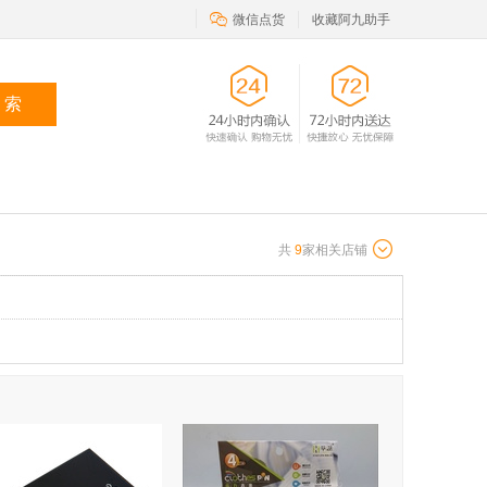

微信点货
收藏阿九助手
 索
共
9
家相关店铺