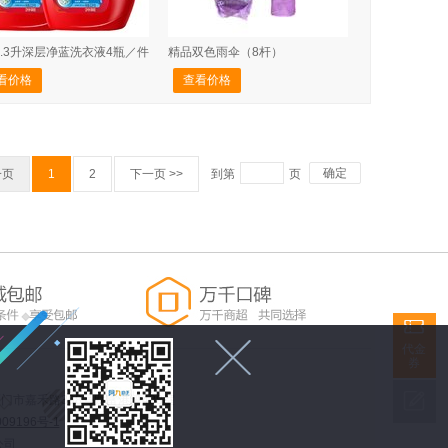
2.3升深层净蓝洗衣液4瓶／件
精品双色雨伞（8杆）
看价格
查看价格
确定
一页
1
2
下一页 >>
到第
页


代金
券

 福建省厦门市嘉禾路398号财富港湾428室
09196号-1
公司