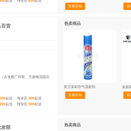
800
起送
翔安区
800
起送
查看价格
查
热卖商品
具百货
5
号（古龙酱厂对面，万速物流园后
美王茉莉空气清新剂
金益
查看价格
查
300
起送
海沧区
300
起送
200
起送
翔安区
500
起送
热卖商品
批发部