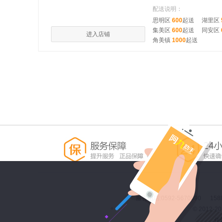
配送说明：
思明区
600
起送
湖里区
集美区
600
起送
同安区
进入店铺
角美镇
1000
起送
服务电话:0592-5670890 158
© 2012
任