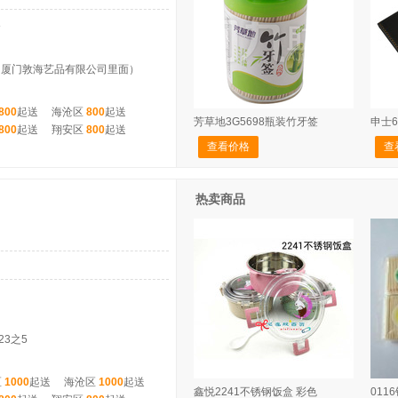
8
（厦门敦海艺品有限公司里面）
800
起送
海沧区
800
起送
芳草地3G5698瓶装竹牙签
申士6
800
起送
翔安区
800
起送
查看价格
查
热卖商品
23之5
区
1000
起送
海沧区
1000
起送
鑫悦2241不锈钢饭盒 彩色
011