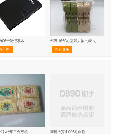
906带笔记事本
华湖H650心型强力被夹/塑夹
看价格
查看价格
6银沙特细玉兔牙签
豪博大宽头006毛巾拖