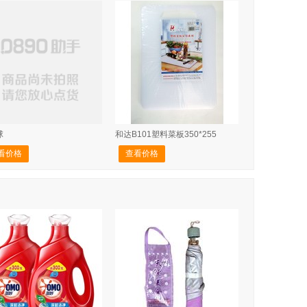
球
和达B101塑料菜板350*255
看价格
查看价格