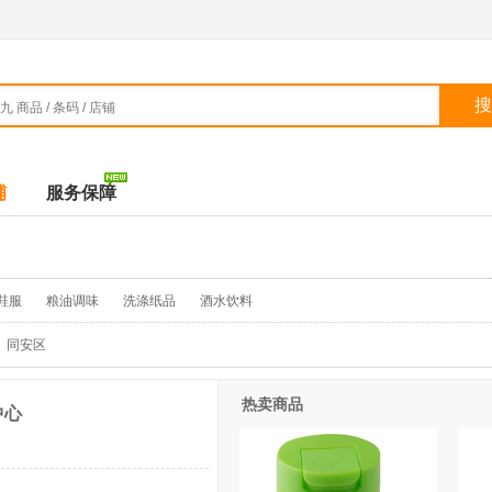
搜
铺
服务保障
鞋服
粮油调味
洗涤纸品
酒水饮料
同安区
热卖商品
中心