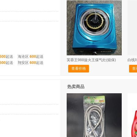
500
起送
海沧区
600
起送
芙蓉王988旋火王煤气灶(熄保)
白线
500
起送
翔安区
600
起送
查看价格
查
热卖商品
3