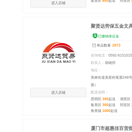
集美区
800
起送
同安区
进入店铺
聚贤达劳保五金文

已缴纳保证金
单品数量
2073
咨询电话：
0592-615101
联系人：
胡雄邦
地址：
美林街道美星村尾厝248
面）
配送说明：
进入店铺
思明区
300
起送
湖里区
集美区
300
起送
同安区
角美镇
1000
起送
厦门市超惠佳百货