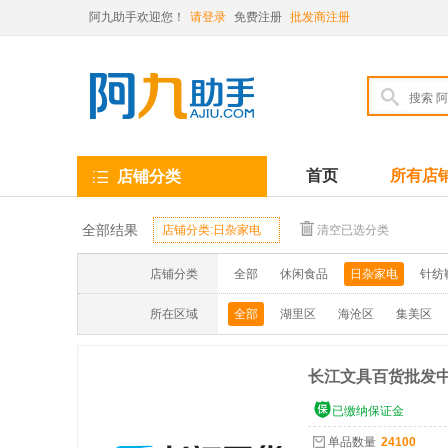
阿九助手欢迎您！
请登录
免费注册
批发商注册

首页
所有店
店铺分类
全部结果
店铺分类:日杂家电
清空已选分类
店铺分类
全部
休闲食品
日杂家电
针纺
所在区域
全部
湖里区
海沧区
集美区
长江文具百货批发

已缴纳保证金
单品数量
24100