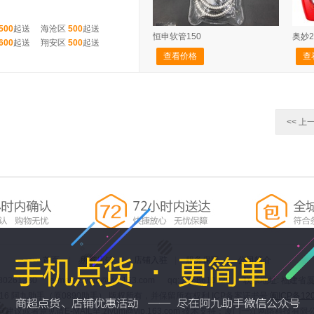
500
起送
海沧区
500
起送
恒申软管150
奥妙
600
起送
翔安区
500
起送
查看价格
查
<< 上
首页
|
所有店铺
|
店铺入驻
|
服务保障
|
公司简介
80261380 e-mail: zivum@vip.163.com qq: 2268610422 联系地址:
-2016 阿九助手（原0890助手） 版权所有，并保留所有权利 ICP备案证书号:
闽ICP备120
何建议或者意见请E-MAIL至:zivum@vip.163.com 技术支持：厦门一江网络科技有限