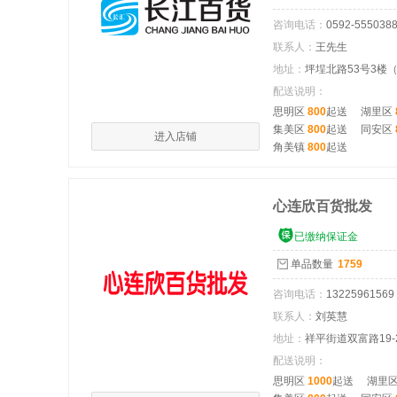
咨询电话：
0592-555038
联系人：
王先生
地址：
坪埕北路53号3楼
配送说明：
思明区
800
起送
湖里区
集美区
800
起送
同安区
进入店铺
角美镇
800
起送
心连欣百货批发

已缴纳保证金
单品数量
1759
咨询电话：
13225961569
联系人：
刘英慧
地址：
祥平街道双富路19-
配送说明：
思明区
1000
起送
湖里