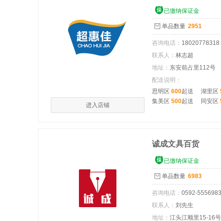

已缴纳保证金
单品数量
2951
咨询电话：
18020778318
联系人：
林志超
地址：
东安前占里112号
配送说明：
思明区
600
起送
湖里区
集美区
500
起送
同安区
进入店铺
诚成文具百货

已缴纳保证金
单品数量
6983
咨询电话：
0592-555698
联系人：
刘先生
地址：
江头江顺里15-16号