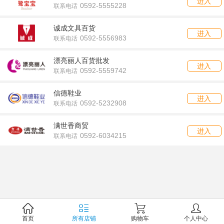
进入
0592-5555228
联系电话
诚成文具百货
进入
0592-5556983
联系电话
漂亮丽人百货批发
进入
0592-5559742
联系电话
信德鞋业
进入
0592-5232908
联系电话
满世香商贸
进入
0592-6034215
联系电话




首页
所有店铺
购物车
个人中心