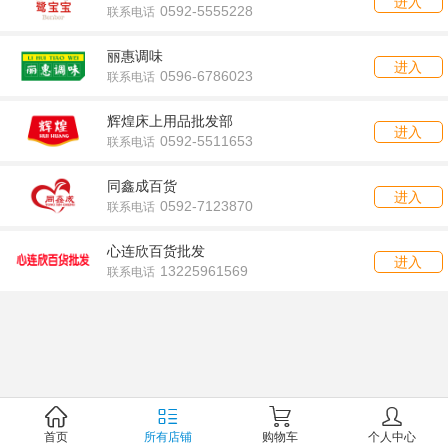
进入
0592-5555228
联系电话
丽惠调味
进入
0596-6786023
联系电话
辉煌床上用品批发部
进入
0592-5511653
联系电话
同鑫成百货
进入
0592-7123870
联系电话
心连欣百货批发
进入
13225961569
联系电话




首页
所有店铺
购物车
个人中心